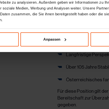
Website zu analysieren. Außerdem geben wir Informationen zu I
Onboarding-Progr
r soziale Medien, Werbung und Analysen weiter. Unsere Partner
 Daten zusammen, die Sie ihnen bereitgestellt haben oder die s
Mitarbeiterevents
n.
Möglichkeit zur Mitg
Anpassen
Regelmäßige Mitarb
Langfristige Perspek
Über 105 Jahre Stabil
Österreichisches fa
Für diese Position gilt 
Bereitschaft zur Überzahl
gegeben.