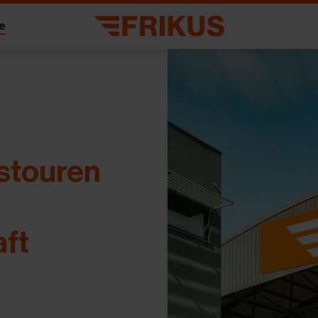
re
stouren
ft