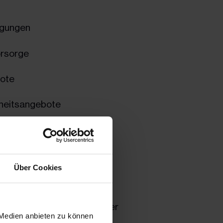
igungen
orsorge
bote
dheitsangebote
ungsmöglichkeiten
Über Cookies
us- und Weiterbildung
ertschätzendes Miteinander
 Medien anbieten zu können