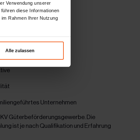
hrer Verwendung unserer
amm
 führen diese Informationen
ie im Rahmen Ihrer Nutzung
estaltung
Alle zulassen
eiterbefragung
tive
ität
miliengeführtes Unternehmen
der KV Güterbeförderungsgewerbe. Die
ung ist je nach Qualifikation und Erfahrung