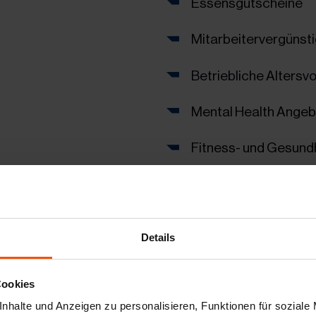
Essensgutscheine
Mitarbeitervergünst
Betriebliche Altersv
Mental Health Ange
Fitness- und Gesun
Jobrad
Vielseitige Entwickl
Details
Breites Angebot an A
Cookies
Motivierendes und w
nhalte und Anzeigen zu personalisieren, Funktionen für soziale