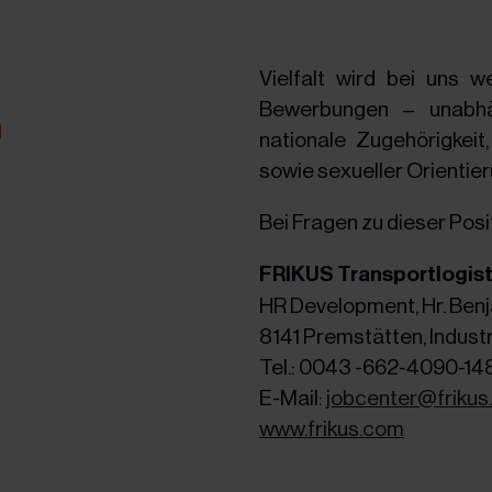
Vielfalt wird bei uns w
Bewerbungen – unabhän
n
nationale Zugehörigkeit
sowie sexueller Orientier
Bei Fragen zu dieser Posi
FRIKUS Transportlogis
HR Development, Hr. Ben
8141 Premstätten, Indust
Tel.: 0043 -662-4090-14
E-Mail:
jobcenter@friku
www.frikus.com