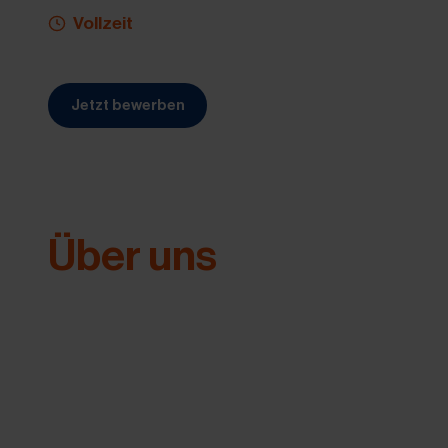
Vollzeit
Jetzt bewerben
(Öffnet in neuem Tab)
Über uns