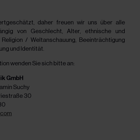
ertgeschätzt, daher freuen wir uns über alle
gig von Geschlecht, Alter, ethnische und
, Religion / Weltanschauung, Beeinträchtigung
ung und Identität.
tion wenden Sie sich bitte an:
tik GmbH
jamin Suchy
riestraße 30
80
s.com