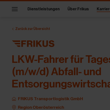
Zum Hauptinhalt springen
Zum Footer springen
Zum Ende der Navigation springen
Zum Beginn der Navigation springen
Dienstleistungen
Über Frikus
Karrie
Zurück zur Übersicht
LKW-Fahrer für Tage
(m/w/d) Abfall- und
Entsorgungswirtscha
FRIKUS Transportlogistik GmbH
Region Oberösterreich